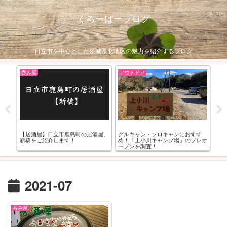
くろーばーブログ
日立市を中心とした茨城県北地区の魅力を紹介するブログ
呑み屋
アウトドア
呑
スイ
【居酒屋】日立市鹿島町の居酒屋、
グルキャン・ソロキャンにおすす
【
」を紹
新橋をご紹介します！
め！「上小川キャンプ場」のプレオ
せ
ープンを調査！
2021-07
呑み屋