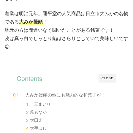
創業は明治元年。運平堂の人気商品は日立市大みかの名物
である
大みか饅頭
！
地元の方は間違いなく聞いたことがある銘菓です！
皮は真っ白でしっとり餡はさらりとしていて美味しいです
😊
Contents
CLOSE
大みか饅頭の他にも魅力的な和菓子が！
十三まいり
萩もなか
大田楽
大手はし