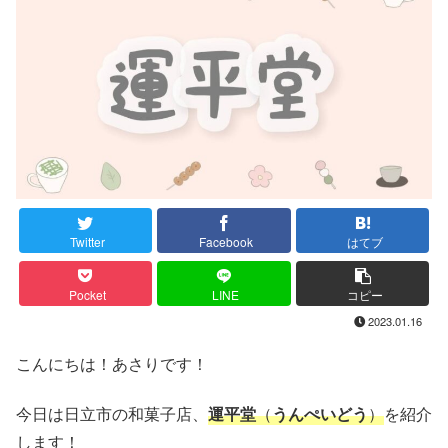
Twitter
Facebook
はてブ
Pocket
LINE
コピー
2023.01.16
こんにちは！あさりです！
今日は日立市の和菓子店、
運平堂
（
うんぺいどう
）
を紹介
します！