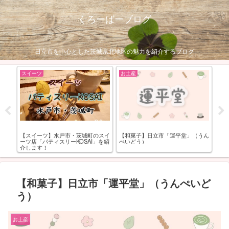
くろーばーブログ
日立市を中心とした茨城県北地区の魅力を紹介するブログ
スイーツ
お土産
お
モル
【スイーツ】水戸市・茨城町のスイ
【和菓子】日立市「運平堂」（うん
【
ーツ店「パティスリーKOSAI」を紹
ぺいどう）
場
介します！
ー
【和菓子】日立市「運平堂」（うんぺいど
う）
お土産