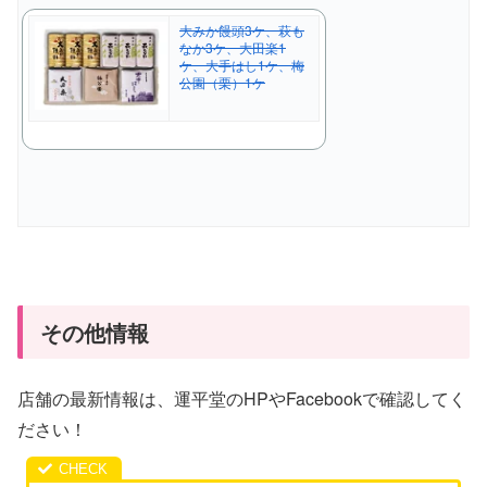
大みか饅頭3ケ、萩も
なか3ケ、大田楽1
ケ、大手はし1ケ、梅
公園（栗）1ケ
その他情報
店舗の最新情報は、運平堂のHPやFacebookで確認してく
ださい！