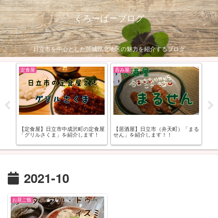
くろーばーブログ
日立市を中心とした茨城県北地区の魅力を紹介するブログ
定食屋
呑み屋
ス
ー屋
【定食屋】日立市中成沢町の定食屋
【居酒屋】日立市（弁天町）「まる
【
ま
「グリルさくま」を紹介します！
せん」を紹介します！！
ーツ
介
2021-10
お昼ご飯