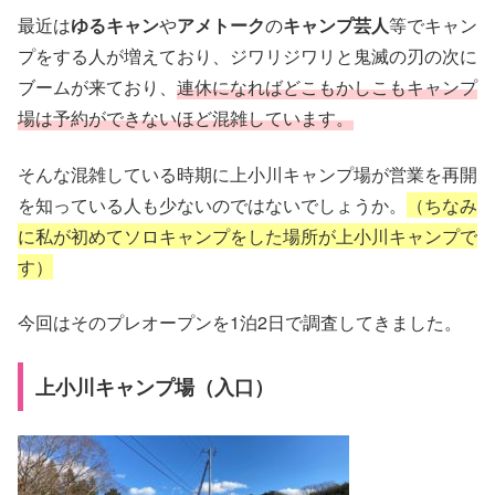
最近は
ゆるキャン
や
アメトーク
の
キャンプ芸人
等でキャン
プをする人が増えており、ジワリジワリと鬼滅の刃の次に
ブームが来ており、
連休になればどこもかしこもキャンプ
場は予約ができないほど混雑しています。
そんな混雑している時期に上小川キャンプ場が営業を再開
を知っている人も少ないのではないでしょうか。
（ちなみ
に私が初めてソロキャンプをした場所が上小川キャンプで
す）
今回はそのプレオープンを1泊2日で調査してきました。
上小川キャンプ場（入口）