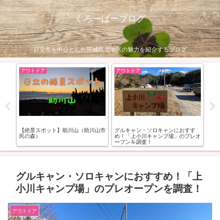
くろーばーブログ
日立市を中心とした茨城県北地区の魅力を紹介するブログ
おすすめスポット
スイーツ
おすす
【日立滑川温泉スタンド】日立市の
【スイーツ】日立市（旭町）「モル
のプレオ
おもしろ？スポット
トボーノ」を紹介します！！
グルキャン・ソロキャンにおすすめ！「上
小川キャンプ場」のプレオープンを調査！
アウトドア