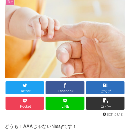
育児
Twitter
Facebook
はてブ
Pocket
LINE
コピー
2021.01.12
どうも！AAAじゃないNissyです！