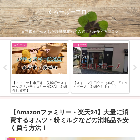
くろーばーブログ
日立市を中心とした茨城県北地区の魅力を紹介するブログ
アウトドア
おすすめスポット
お
モル
グルキャン・ソロキャンにおすす
【イルミネーション】日立新都市広
【
め！「上小川キャンプ場」のプレオ
場（シビックセンター）のイルミネ
お
ープンを調査！
ーション
【Amazonファミリー・楽天24】大量に消
費するオムツ・粉ミルクなどの消耗品を安
く買う方法！