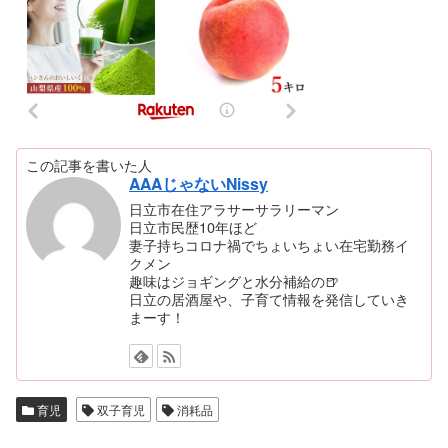
この記事を書いた人
AAAじゃないNissy
日立市在住アラサーサラリーマン
日立市民歴10年ほど
妻子持ちコロナ禍でちょいちょい在宅勤務イ
クメン
趣味はジョギングと水分補給の🍺
日立の居酒屋や、子育て情報を発信していき
まーす！
育児
双子育児
消耗品