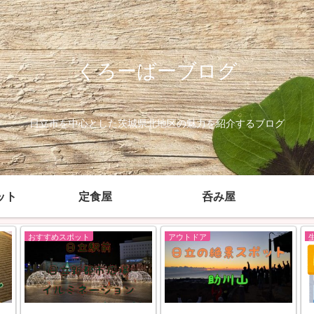
くろーばーブログ
日立市を中心とした茨城県北地区の魅力を紹介するブログ
ット
定食屋
呑み屋
アウトドア
生活情報