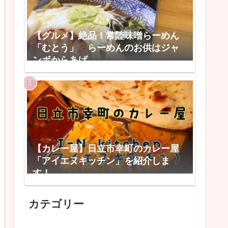
【グルメ】絶品！常陸味噌らーめん
「むとう」 らーめんのお供はジャ
ンボからあげ
【カレー屋】日立市幸町のカレー屋
「アイエヌキッチン」を紹介しま
す！
カテゴリー