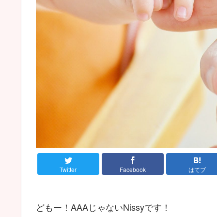
Twitter
Facebook
はてブ
どもー！AAAじゃないNissyです！