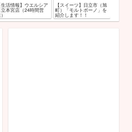
【スイーツ】日立市（旭
【居酒屋】日立市鹿島町
【スイ
町）「モルトボーノ」を
の居酒屋、新橋をご紹介
城町の
紹介します！！
します！
ィスリー
します