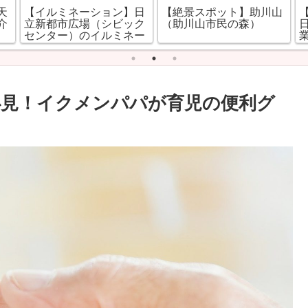
日
【絶景スポット】助川山
【生活情報】ウエルシア
ク
（助川山市民の森）
日立本宮店（24時間営
ー
業）
見！イクメンパパが育児の便利グ