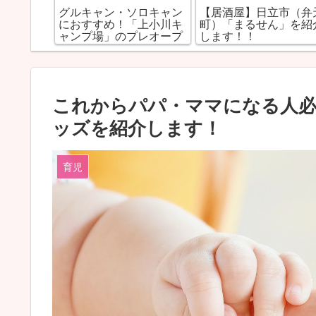
ロキャン
【居酒屋】日立市（弁天
【イルミネーション】
上小川キ
町）「まるせん」を紹介
立新都市広場（シビッ
レオープ
します！！
センター）のイルミネ
ション
これからパパ・ママになる人必
ッズを紹介します！
育児