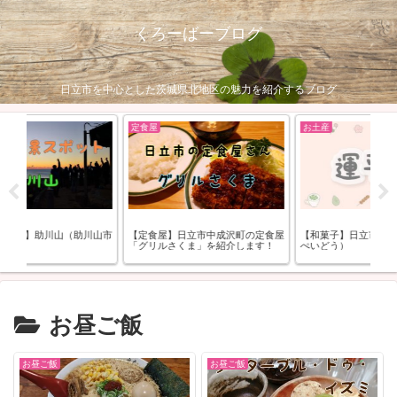
くろーばーブログ
日立市を中心とした茨城県北地区の魅力を紹介するブログ
定食屋
お土産
助川山市
【定食屋】日立市中成沢町の定食屋
【和菓子】日立市「運平堂」（うん
「グリルさくま」を紹介します！
ぺいどう）
お昼ご飯
お昼ご飯
お昼ご飯