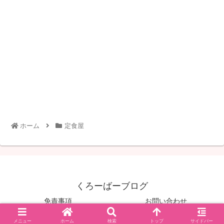
ホーム
定食屋
くろーばーブログ
免責事項
お問い合わせ
© 2020 くろーばーブログ.
メニュー
ホーム
検索
トップ
サイドバー