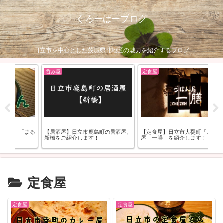
くろーばーブログ
日立市を中心とした茨城県北地区の魅力を紹介するブログ
定食屋
スイーツ
町の居酒屋、
【スイーツ】水戸市・茨城町のス
【定食屋】日立市大甕町「ごはん
ーツ店「パティスリーKOSAI」を
屋 一膳」を紹介します！
介します！
定食屋
定食屋
定食屋