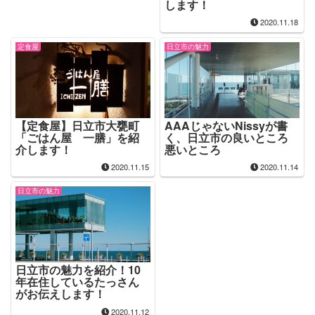
します！
2020.11.18
定食屋
日立市の魅力
【定食屋】日立市大甕町
AAAじゃないNissyが書
「ごはん屋 一膳」を紹
く、日立市の良いところ
介します！
悪いところ
2020.11.15
2020.11.14
日立市の魅力
日立市の魅力を紹介！10
年在住しているたっさん
がお伝えします！
2020.11.12