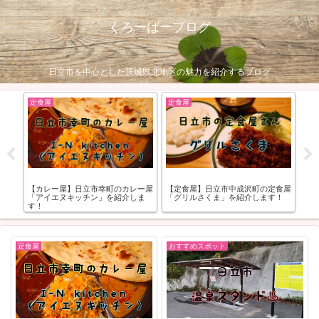
くろーばーブログ
日立市を中心とした茨城県北地区の魅力を紹介するブログ
スイーツ
スイーツ
【スイーツ】水戸市・茨城町のスイ
【スイーツ】日立市
】日立市中成沢町の定食屋
ーツ店「パティスリーKOSAI」を紹
トボーノ」を紹介し
さくま」を紹介します！
介します！
定食屋
おすすめスポット