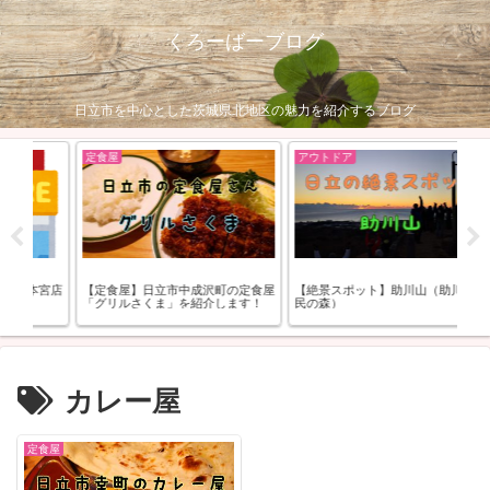
くろーばーブログ
日立市を中心とした茨城県北地区の魅力を紹介するブログ
定食屋
アウトドア
ア
本宮店
【定食屋】日立市中成沢町の定食屋
【絶景スポット】助川山（助川山市
グ
「グリルさくま」を紹介します！
民の森）
め
ー
カレー屋
定食屋