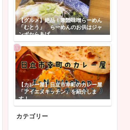
【グルメ】絶品！常陸味噌らーめん
「むとう」 らーめんのお供はジャ
ンボからあげ
【カレー屋】日立市幸町のカレー屋
「アイエヌキッチン」を紹介しま
す！
カテゴリー