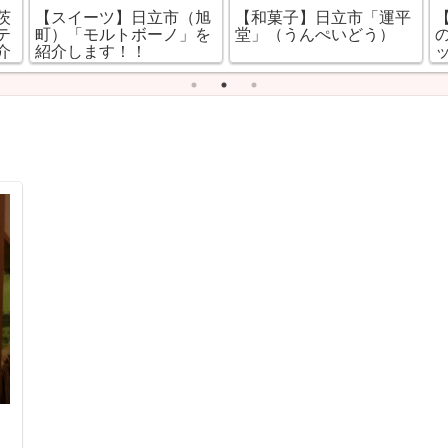
茨
【スイーツ】日立市（旭
【和菓子】日立市「運平
テ
町）「モルトボーノ」を
堂」（うんぺいどう）
介
紹介します！！