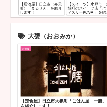
市鹿島町
【居酒屋】日立市（弁天
【スイーツ】水戸市・
をご紹介
町）「まるせん」を紹介
城町のスイーツ店「パ
します！！
ィスリーKOSAI」を紹
します！
大甕（おおみか）
定食屋
【定食屋】日立市大甕町「ごはん屋 一膳」
を紹介します！