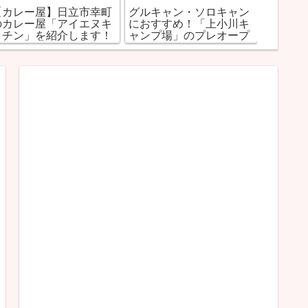
【カレー屋】日立市幸町
グルキャン・ソロキャン
【定食
のカレー屋「アイエヌキ
におすすめ！「上小川キ
町の定
ッチン」を紹介します！
ャンプ場」のプレオープ
ま」を
ンを調査！