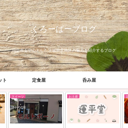
くろーばーブログ
日立市を中心とした茨城県北地区の魅力を紹介するブログ
ット
定食屋
呑み屋
スイーツ
お土産