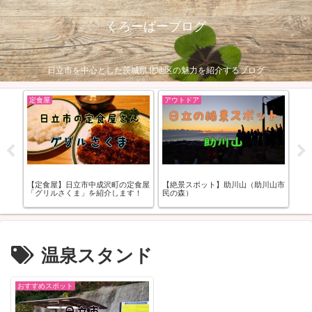
くろーばーブログ
日立市を中心とした茨城県北地区の魅力を紹介するブログ
定食屋
アウトドア
お
まる
【定食屋】日立市中成沢町の定食屋
【絶景スポット】助川山（助川山市
【
「グリルさくま」を紹介します！
民の森）
お
温泉スタンド
おすすめスポット