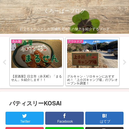
くろーばーブログ
日立市を中心とした茨城県北地区の魅力を紹介するブログ
呑み屋
アウトドア
お
市広
【居酒屋】日立市（弁天町）「まる
グルキャン・ソロキャンにおすす
【
ミネ
せん」を紹介します！！
め！「上小川キャンプ場」のプレオ
お
ープンを調査！
パティスリーKOSAI
Twitter
Facebook
はてブ