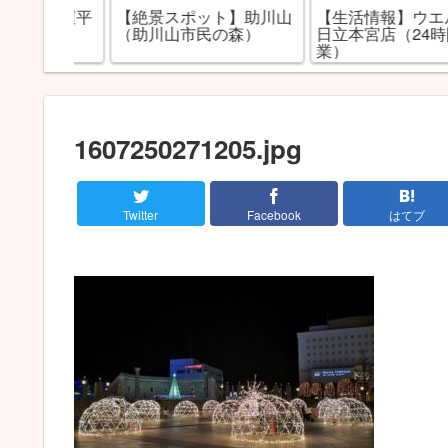
市「運平
【絶景スポット】助川山
【生活情報】ウエルシ
どう）
（助川山市民の森）
日立本宮店（24時間営
業）
1607250271205.jpg
Twitter
Facebook
はてブ