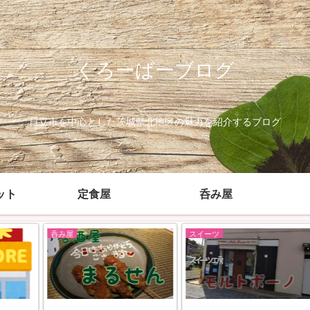
くろーばーブログ
日立市を中心とした茨城県北地区の魅力を紹介するブログ
ット
定食屋
呑み屋
呑み屋
スイーツ