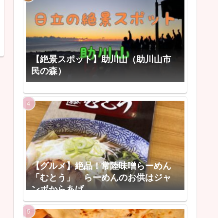
【絶景スポット】助川山（助川山市
民の森）
【グルメ】絶品！常陸味噌らーめん
「むとう」 らーめんのお供はジャ
ンボからあげ