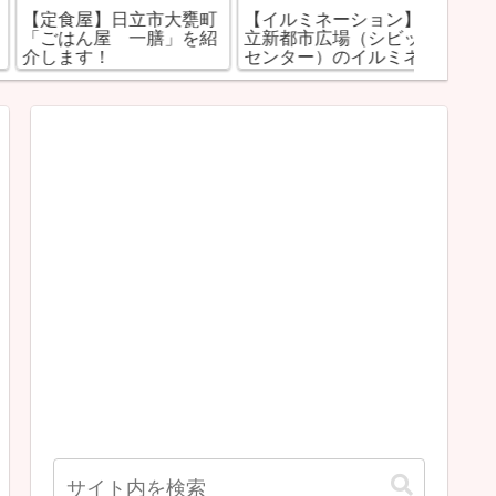
【定食屋】日立市大甕町
【イルミネーション】日
【日立
「ごはん屋 一膳」を紹
立新都市広場（シビック
ド】日
介します！
センター）のイルミネー
スポッ
ション