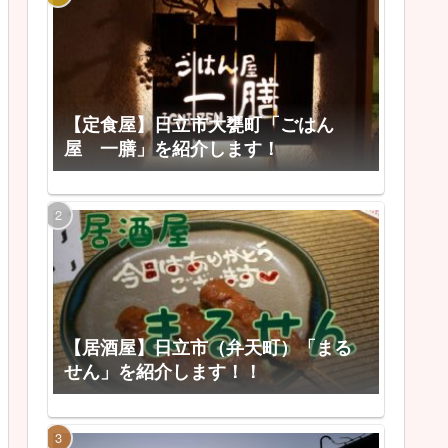
【定食屋】日立市大甕町「ごはん
屋 一膳」を紹介します！
【居酒屋】日立市（弁天町）「まる
せん」を紹介します！！