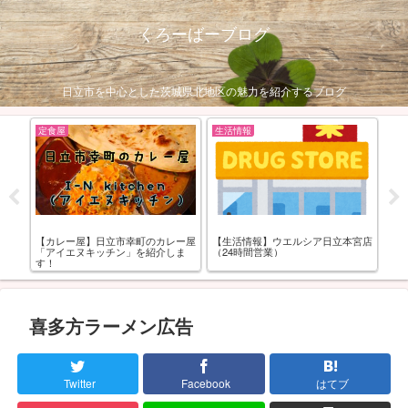
くろーばーブログ
日立市を中心とした茨城県北地区の魅力を紹介するブログ
情報
お土産
アウトドア
活情報】ウエルシア日立本宮店
【和菓子】日立市「運平堂」（うん
【絶景スポット】
時間営業）
ぺいどう）
民の森）
喜多方ラーメン広告
Twitter
Facebook
はてブ