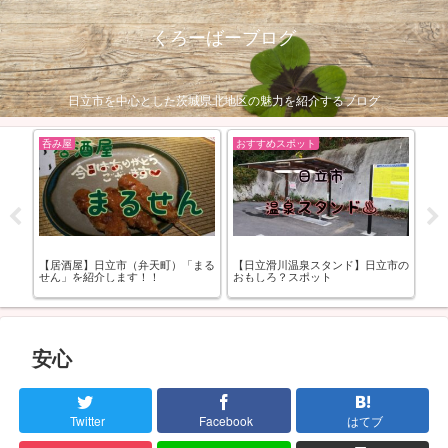
くろーばーブログ
日立市を中心とした茨城県北地区の魅力を紹介するブログ
呑み屋
おすすめスポット
定
モル
【居酒屋】日立市（弁天町）「まる
【日立滑川温泉スタンド】日立市の
【
せん」を紹介します！！
おもしろ？スポット
「
す
安心
Twitter
Facebook
はてブ