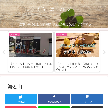
くろーばーブログ
日立市を中心とした茨城県北地区の魅力を紹介するブログ
スイーツ
スイーツ
お
食屋
【スイーツ】日立市（旭町）「モル
【スイーツ】水戸市・茨城町のスイ
【
！
トボーノ」を紹介します！！
ーツ店「パティスリーKOSAI」を紹
場
介します！
ー
海と山
Twitter
Facebook
はてブ