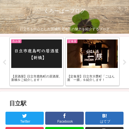
くろーばーブログ
日立市を中心とした茨城県北地区の魅力を紹介するブログ
呑み屋
定食屋
呑
ー屋
【居酒屋】日立市鹿島町の居酒屋、
【定食屋】日立市大甕町「ごはん
【
ま
新橋をご紹介します！
屋 一膳」を紹介します！
せ
日立駅
Twitter
Facebook
はてブ