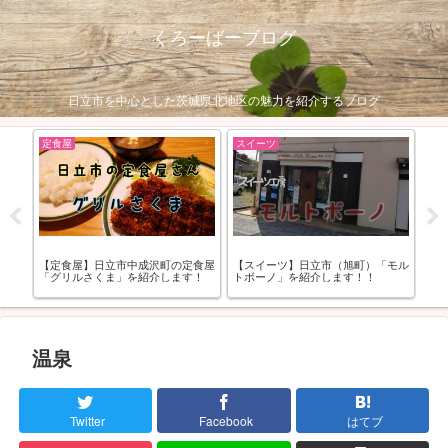
くろーばーブログ
日立市を中心とした茨城県北地区の魅力を紹介するブログ
定食屋
スイーツ
生
まる
【定食屋】日立市中成沢町の定食屋
【スイーツ】日立市（旭町）「モル
【
「グリルさくま」を紹介します！
トボーノ」を紹介します！！
（2
温泉
Twitter
Facebook
はてブ