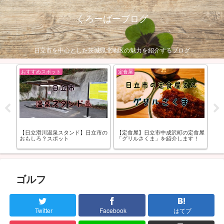
くろーばーブログ
日立市を中心とした茨城県北地区の魅力を紹介するブログ
おすすめスポット
定食屋
生
ん
【日立滑川温泉スタンド】日立市の
【定食屋】日立市中成沢町の定食屋
【
おもしろ？スポット
「グリルさくま」を紹介します！
（2
ゴルフ
Twitter
Facebook
はてブ