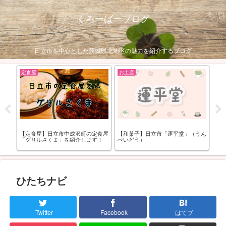
くろーばーブログ
日立市を中心とした茨城県北地区の魅力を紹介するブログ
定食屋
お土産
お
モル
【定食屋】日立市中成沢町の定食屋
【和菓子】日立市「運平堂」（うん
【
「グリルさくま」を紹介します！
ぺいどう）
場
ー
ひたちナビ
Twitter
Facebook
はてブ