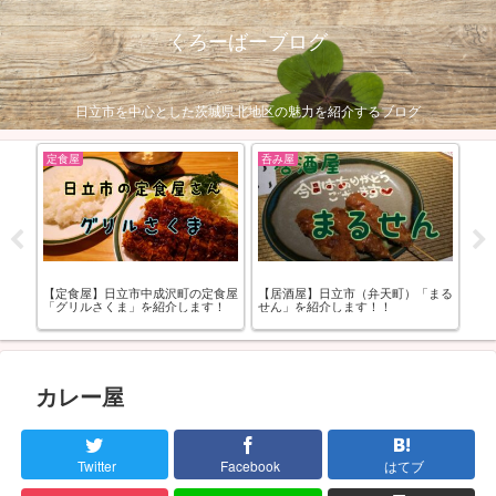
くろーばーブログ
日立市を中心とした茨城県北地区の魅力を紹介するブログ
定食屋
呑み屋
ア
モル
【定食屋】日立市中成沢町の定食屋
【居酒屋】日立市（弁天町）「まる
グ
「グリルさくま」を紹介します！
せん」を紹介します！！
め
ー
カレー屋
Twitter
Facebook
はてブ