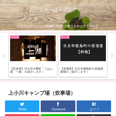
くろーばーブログ
日立市を中心とした茨城県北地区の魅力を紹介するブログ
定食屋
呑み屋
生
食屋
【定食屋】日立市大甕町「ごはん
【居酒屋】日立市鹿島町の居酒屋、
【
！
屋 一膳」を紹介します！
新橋をご紹介します！
（2
上小川キャンプ場（炊事場）
Twitter
Facebook
はてブ