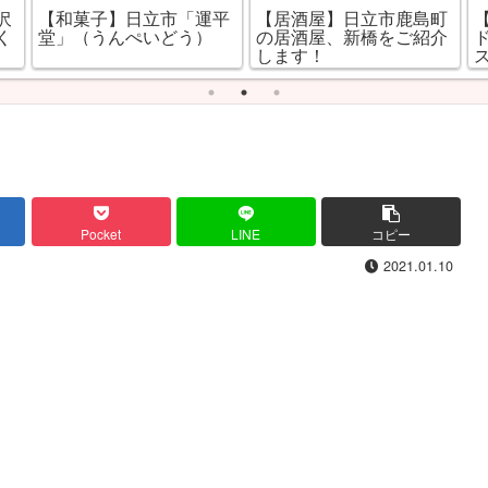
沢
【和菓子】日立市「運平
【居酒屋】日立市鹿島町
く
堂」（うんぺいどう）
の居酒屋、新橋をご紹介
します！
Pocket
LINE
コピー
2021.01.10