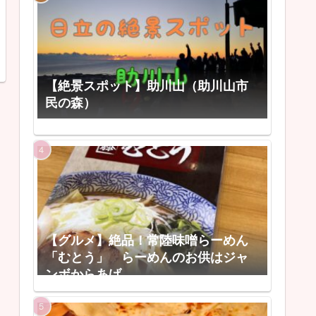
【絶景スポット】助川山（助川山市
民の森）
【グルメ】絶品！常陸味噌らーめん
「むとう」 らーめんのお供はジャ
ンボからあげ