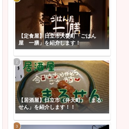
【定食屋】日立市大甕町「ごはん
屋 一膳」を紹介します！
【居酒屋】日立市（弁天町）「まる
せん」を紹介します！！