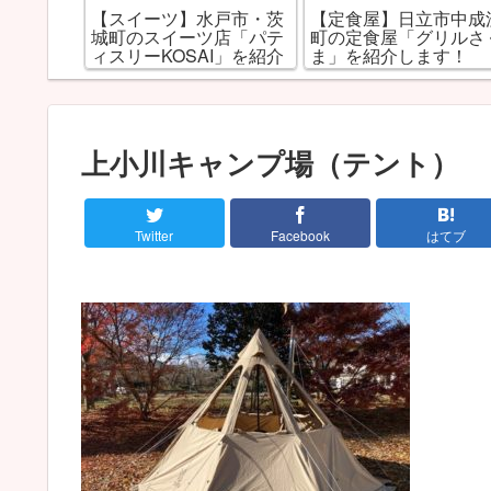
】助川山
【スイーツ】水戸市・茨
【定食屋】日立市中成
森）
城町のスイーツ店「パテ
町の定食屋「グリルさ
ィスリーKOSAI」を紹介
ま」を紹介します！
します！
上小川キャンプ場（テント）
Twitter
Facebook
はてブ