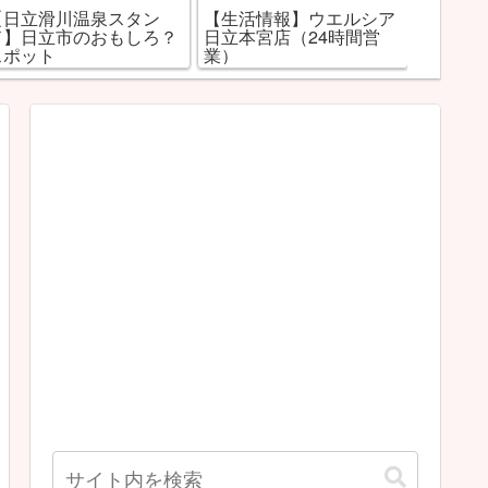
【日立滑川温泉スタン
【生活情報】ウエルシア
グルキ
ド】日立市のおもしろ？
日立本宮店（24時間営
におす
スポット
業）
ャンプ
ンを調