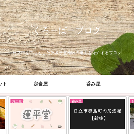
くろーばーブログ
日立市を中心とした茨城県北地区の魅力を紹介するブログ
ット
定食屋
呑み屋
お土産
呑み屋