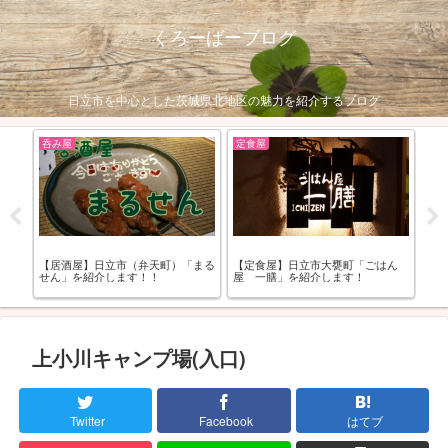
くろーばーブログ
日立市を中心とした茨城県北地区の魅力を紹介するブログ
呑み屋
定食屋
お
モル
【居酒屋】日立市（弁天町）「まる
【定食屋】日立市大甕町「ごはん
【
せん」を紹介します！！
屋 一膳」を紹介します！
ぺ
上小川キャンプ場(入口)
Twitter
Facebook
はてブ