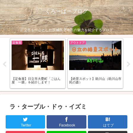
くろーばーブログ
日立市を中心とした茨城県北地区の魅力を紹介するブログ
定食屋
アウトドア
呑
スイ
【定食屋】日立市大甕町「ごはん
【絶景スポット】助川山（助川山市
【
」を紹
屋 一膳」を紹介します！
民の森）
せ
ラ・ターブル・ドゥ・イズミ
Twitter
Facebook
はてブ