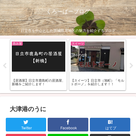
くろーばーブログ
日立市を中心とした茨城県北地区の魅力を紹介するブログ
スイーツ
スイーツ
居酒屋、
【スイーツ】日立市（旭町）「モル
【スイーツ】水戸市・茨城町のスイ
トボーノ」を紹介します！！
ーツ店「パティスリーKOSAI」を紹
介します！
大津港のうに
Twitter
Facebook
はてブ