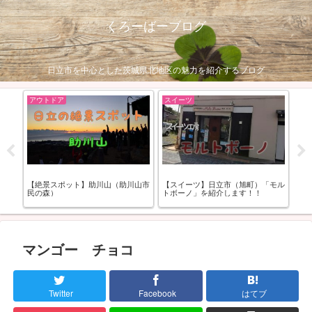
くろーばーブログ
日立市を中心とした茨城県北地区の魅力を紹介するブログ
アウトドア
スイーツ
お
食屋
【絶景スポット】助川山（助川山市
【スイーツ】日立市（旭町）「モル
【
！
民の森）
トボーノ」を紹介します！！
ぺ
マンゴー チョコ
Twitter
Facebook
はてブ