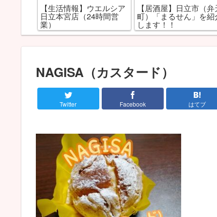
市大甕町
【生活情報】ウエルシア
【居酒屋】日立市（弁
膳」を紹
日立本宮店（24時間営
町）「まるせん」を紹
業）
します！！
NAGISA（カスタード）
Twitter
Facebook
はてブ