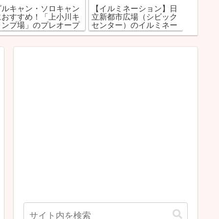
グルキャン・ソロキャン
【イルミネーション】日
【居酒
におすすめ！「上小川キ
立新都市広場（シビック
の居酒
ャンプ場」のプレオープ
センター）のイルミネー
します
ンを調査！
ション