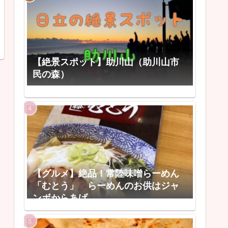
【絶景スポット】助川山（助川山市
民の森）
【グルメ】絶品！常陸味噌らーめん
「むとう」 らーめんのお供はジャ
ンボからあげ