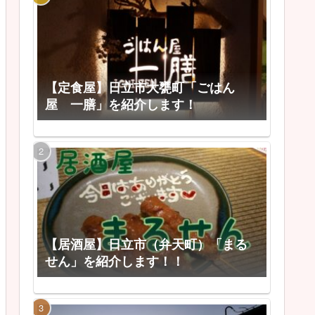
【定食屋】日立市大甕町「ごはん
屋 一膳」を紹介します！
【居酒屋】日立市（弁天町）「まる
せん」を紹介します！！