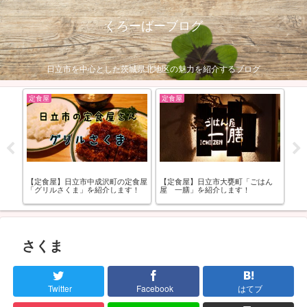
くろーばーブログ
日立市を中心とした茨城県北地区の魅力を紹介するブログ
定食屋
定食屋
ア
ー屋
【定食屋】日立市中成沢町の定食屋
【定食屋】日立市大甕町「ごはん
グ
ま
「グリルさくま」を紹介します！
屋 一膳」を紹介します！
め
ー
さくま
Twitter
Facebook
はてブ