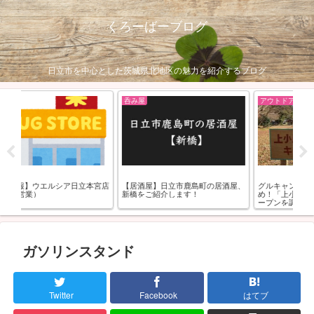
くろーばーブログ
日立市を中心とした茨城県北地区の魅力を紹介するブログ
アウトドア
呑み屋
町の居酒屋、
グルキャン・ソロキャンにおすす
【居酒屋】日立市（弁天町）「ま
め！「上小川キャンプ場」のプレオ
せん」を紹介します！！
ープンを調査！
ガソリンスタンド
Twitter
Facebook
はてブ