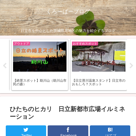
くろーばーブログ
日立市を中心とした茨城県北地区の魅力を紹介するブログ
アウトドア
おすすめスポット
呑
食屋
【絶景スポット】助川山（助川山市
【日立滑川温泉スタンド】日立市の
【
！
民の森）
おもしろ？スポット
新
ひたちのヒカリ 日立新都市広場イルミネ
ーション
Twitter
Facebook
はてブ