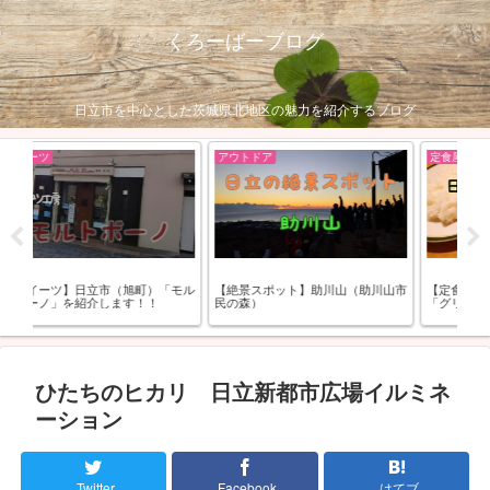
くろーばーブログ
日立市を中心とした茨城県北地区の魅力を紹介するブログ
定食屋
定食屋
山（助川山市
【定食屋】日立市中成沢町の定食屋
【定食屋】日立市大甕町「ごはん
「グリルさくま」を紹介します！
屋 一膳」を紹介します！
ひたちのヒカリ 日立新都市広場イルミネ
ーション
Twitter
Facebook
はてブ