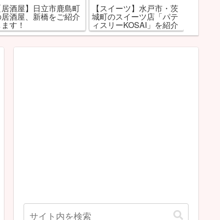
【居酒屋】日立市鹿島町
【スイーツ】水戸市・茨
【居酒
の居酒屋、新橋をご紹介
城町のスイーツ店「パテ
町）「
します！
ィスリーKOSAI」を紹介
します
します！