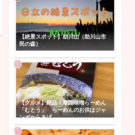
【絶景スポット】助川山（助川山市
民の森）
【グルメ】絶品！常陸味噌らーめん
「むとう」 らーめんのお供はジャ
ンボからあげ