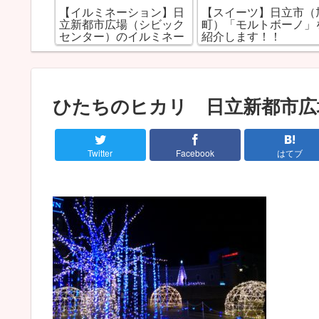
市大甕町
【イルミネーション】日
【スイーツ】日立市（
膳」を紹
立新都市広場（シビック
町）「モルトボーノ」
センター）のイルミネー
紹介します！！
ション
ひたちのヒカリ 日立新都市広
Twitter
Facebook
はてブ