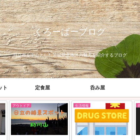
くろーばーブログ
日立市を中心とした茨城県北地区の魅力を紹介するブログ
ット
定食屋
呑み屋
アウトドア
生活情報