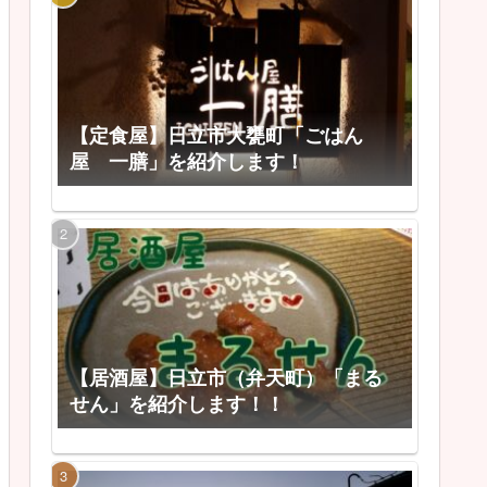
【定食屋】日立市大甕町「ごはん
屋 一膳」を紹介します！
【居酒屋】日立市（弁天町）「まる
せん」を紹介します！！