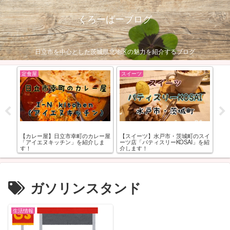
くろーばーブログ
日立市を中心とした茨城県北地区の魅力を紹介するブログ
定食屋
スイーツ
呑
まる
【カレー屋】日立市幸町のカレー屋
【スイーツ】水戸市・茨城町のスイ
【
「アイエヌキッチン」を紹介しま
ーツ店「パティスリーKOSAI」を紹
新
す！
介します！
ガソリンスタンド
生活情報