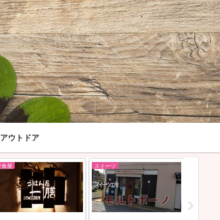
アウトドア
スイーツ
呑み屋
ス