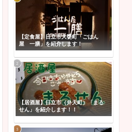
【定食屋】日立市大甕町「ごはん
屋 一膳」を紹介します！
【居酒屋】日立市（弁天町）「まる
せん」を紹介します！！