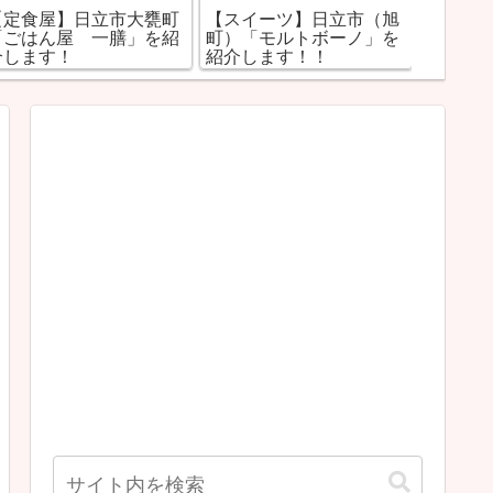
町
【スイーツ】日立市（旭
【居酒屋】日立市（弁天
【
紹
町）「モルトボーノ」を
町）「まるせん」を紹介
城
紹介します！！
します！！
ィ
し