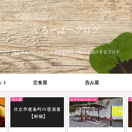
くろーばーブログ
日立市を中心とした茨城県北地区の魅力を紹介するブログ
ット
定食屋
呑み屋
おすすめスポット
定食屋