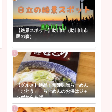
【絶景スポット】助川山（助川山市
民の森）
【グルメ】絶品！常陸味噌らーめん
「むとう」 らーめんのお供はジャ
ンボからあげ