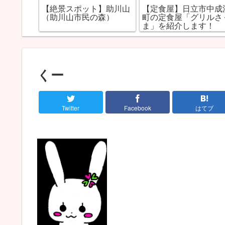
ポット】助川山
【定食屋】日立市中成沢
【居酒屋】日立
市民の森）
町の定食屋「グリルさく
の居酒屋、新橋
ま」を紹介します！
します！
くー
Twitter
Facebook
はてブ