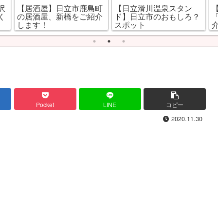
市鹿島町
【日立滑川温泉スタン
【定食屋】日立市大甕
をご紹介
ド】日立市のおもしろ？
「ごはん屋 一膳」を
スポット
介します！
Pocket
LINE
コピー
2020.11.30