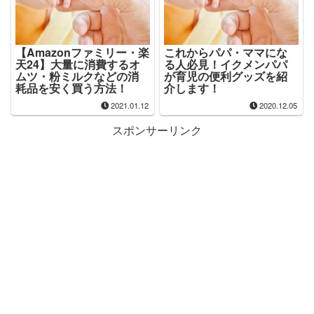
【Amazonファミリー・楽
これからパパ・ママにな
天24】大量に消費するオ
る人必見！イクメンパパ
ムツ・粉ミルクなどの消
が育児の便利グッズを紹
耗品を安く買う方法！
介します！
2021.01.12
2020.12.05
スポンサーリンク